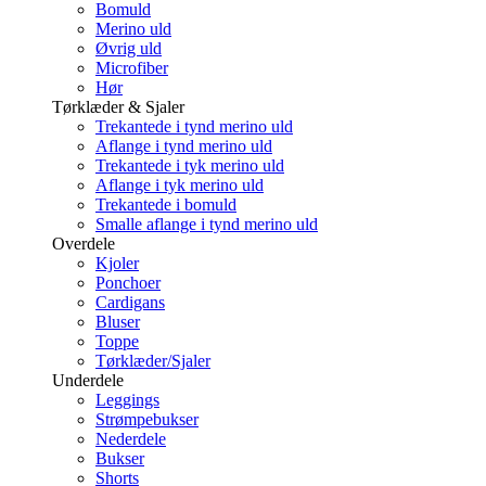
Bomuld
Merino uld
Øvrig uld
Microfiber
Hør
Tørklæder & Sjaler
Trekantede i tynd merino uld
Aflange i tynd merino uld
Trekantede i tyk merino uld
Aflange i tyk merino uld
Trekantede i bomuld
Smalle aflange i tynd merino uld
Overdele
Kjoler
Ponchoer
Cardigans
Bluser
Toppe
Tørklæder/Sjaler
Underdele
Leggings
Strømpebukser
Nederdele
Bukser
Shorts