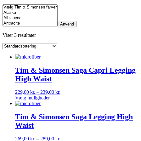
Anvend
Viser 3 resultater
Tim & Simonsen Saga Capri Legging
High Waist
Prisinterval:
229,00
kr.
–
239,00
kr.
Dette
229,00 kr.
Vælg muligheder
vare
til
har
239,00 kr.
flere
Tim & Simonsen Saga Legging High
varianter.
Waist
Mulighederne
kan
vælges
Prisinterval:
269,00
kr.
–
289,00
kr.