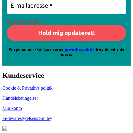
Dette felt er krævet
Vi spammer ikke! Læs vores
privatlivspolitik
hvis du vil vide
mere.
Kundeservice
Cookie & Privatlivs politik
Handelsbetingelser
Min konto
Fødevarestyrelsens Smiley