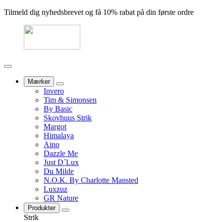
Tilmeld dig nyhedsbrevet og få 10% rabat på din første ordre
Mærker
Invero
Tim & Simonsen
By Basic
Skovhuus Strik
Margot
Himalaya
Aino
Dazzle Me
Just D´Lux
Du Milde
N.O.K. By Charlotte Mansted
Luxzuz
GR Nature
Produkter
Strik