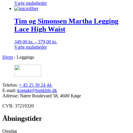
på
Dette
269,00 kr.
Vælg muligheder
varesiden
vare
til
har
289,00 kr.
flere
Tim og Simonsen Martha Legging
varianter.
Lace High Waist
Mulighederne
kan
vælges
Prisinterval:
349,00
kr.
–
379,00
kr.
på
Dette
349,00 kr.
Vælg muligheder
varesiden
vare
til
Hjem
-
Leggings
har
379,00 kr.
flere
varianter.
Mulighederne
kan
vælges
Telefon:
+ 45 25 39 24 44
på
E-mail:
kontakt@butiklife.dk
varesiden
Adresse: Nørre Boulevard 58, 4600 Køge
CVR: 37219320
Åbningstider
Onsdag