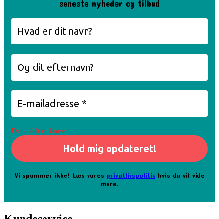
seneste nyheder og tilbud
Dette felt er krævet
Vi spammer ikke! Læs vores
privatlivspolitik
hvis du vil vide
mere.
Kundeservice