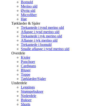
Bomuld
Merino uld
Øvrig uld
Microfiber
Hør
Tørklæder & Sjaler
Trekantede i tynd merino uld
Aflange i tynd merino uld
Trekantede i tyk merino uld
Aflange i tyk merino uld
Trekantede i bomuld
Smalle aflange i tynd merino uld
Overdele
Kjoler
Ponchoer
Cardigans
Bluser
Toppe
Tørklæder/Sjaler
Underdele
Leggings
Strømpebukser
Nederdele
Bukser
Shorts