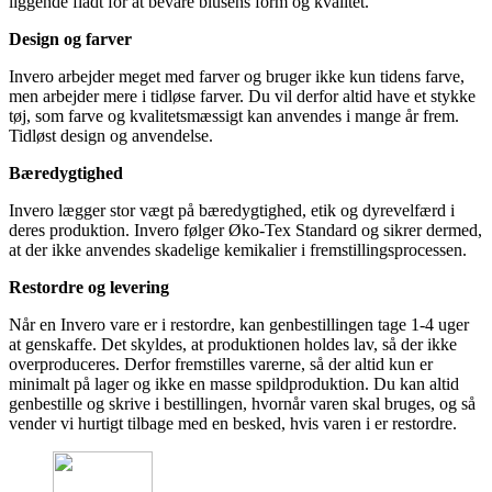
liggende fladt for at bevare blusens form og kvalitet.
Design og farver
Invero arbejder meget med farver og bruger ikke kun tidens farve,
men arbejder mere i tidløse farver. Du vil derfor altid have et stykke
tøj, som farve og kvalitetsmæssigt kan anvendes i mange år frem.
Tidløst design og anvendelse.
Bæredygtighed
Invero lægger stor vægt på bæredygtighed, etik og dyrevelfærd i
deres produktion. Invero følger Øko-Tex Standard og sikrer dermed,
at der ikke anvendes skadelige kemikalier i fremstillingsprocessen.
Restordre og levering
Når en Invero vare er i restordre, kan genbestillingen tage 1-4 uger
at genskaffe. Det skyldes, at produktionen holdes lav, så der ikke
overproduceres. Derfor fremstilles varerne, så der altid kun er
minimalt på lager og ikke en masse spildproduktion. Du kan altid
genbestille og skrive i bestillingen, hvornår varen skal bruges, og så
vender vi hurtigt tilbage med en besked, hvis varen i er restordre.