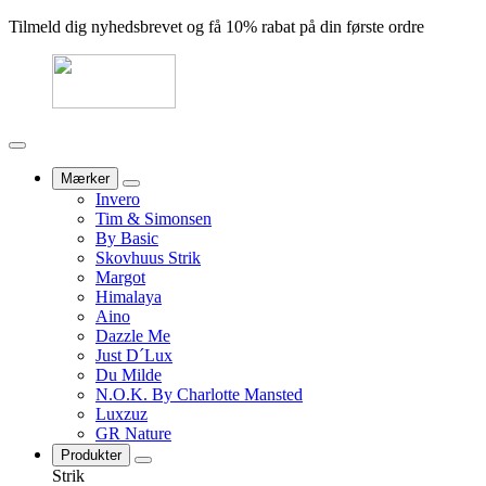
Tilmeld dig nyhedsbrevet og få 10% rabat på din første ordre
Mærker
Invero
Tim & Simonsen
By Basic
Skovhuus Strik
Margot
Himalaya
Aino
Dazzle Me
Just D´Lux
Du Milde
N.O.K. By Charlotte Mansted
Luxzuz
GR Nature
Produkter
Strik