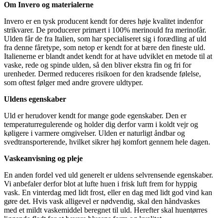
Om Invero og materialerne
Invero er en tysk producent kendt for deres høje kvalitet indenfor
strikvarer. De producerer primært i 100% merinould fra merinofår.
Ulden får de fra Italien, som har specialiseret sig i forædling af uld
fra denne fåretype, som netop er kendt for at bære den fineste uld.
Italienerne er blandt andet kendt for at have udviklet en metode til at
vaske, rede og spinde ulden, så den bliver ekstra fin og fri for
urenheder. Dermed reduceres risikoen for den kradsende følelse,
som oftest følger med andre grovere uldtyper.
Uldens egenskaber
Uld er herudover kendt for mange gode egenskaber. Den er
temperaturregulerende og holder dig derfor varm i koldt vejr og
køligere i varmere omgivelser. Ulden er naturligt åndbar og
svedtransporterende, hvilket sikrer høj komfort gennem hele dagen.
Vaskeanvisning og pleje
En anden fordel ved uld generelt er uldens selvrensende egenskaber.
Vi anbefaler derfor blot at lufte huen i frisk luft frem for hyppig
vask. En vinterdag med lidt frost, eller en dag med lidt god vind kan
gøre det. Hvis vask alligevel er nødvendig, skal den håndvaskes
med et mildt vaskemiddel beregnet til uld. Herefter skal huentørres