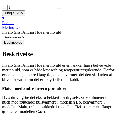
Invero
Sissi
Tilføj til kurv
Anthra
♥︎
Hue
Forside
merino
Merino Uld
uld
Invero Sissi Anthra Hue merino uld
antal
Beskrivelse
Beskrivelse
Invero Sissi Anthra Hue merino uld er en lækker hue i tætvævede
merino uld, som er både kradsefri og temperaturregulerende. Derfor
er den dejlig at bære i lang tid, da den varmer, det den skal uden at
blive for varm, om det er meget eller lidt koldt.
Match med andre Invero produkter
Hvis du vil gøre det ekstra lækkert for dig selv, så kombinerer du
huen med følgende: pulsvarmere i modellen Bo, benvarmere i
modellen Malu, trekanttørklæde i modellen Tiziana eller et aflangt
tørklæde i modellen Cacha.