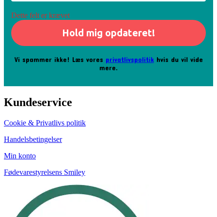
Dette felt er krævet
Vi spammer ikke! Læs vores
privatlivspolitik
hvis du vil vide
mere.
Kundeservice
Cookie & Privatlivs politik
Handelsbetingelser
Min konto
Fødevarestyrelsens Smiley