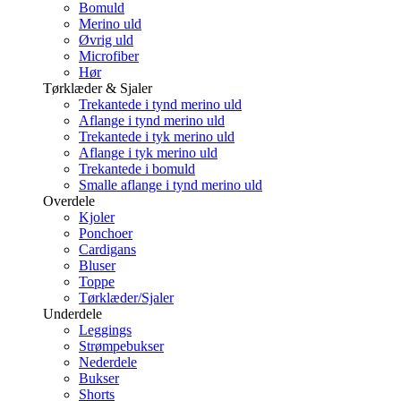
Bomuld
Merino uld
Øvrig uld
Microfiber
Hør
Tørklæder & Sjaler
Trekantede i tynd merino uld
Aflange i tynd merino uld
Trekantede i tyk merino uld
Aflange i tyk merino uld
Trekantede i bomuld
Smalle aflange i tynd merino uld
Overdele
Kjoler
Ponchoer
Cardigans
Bluser
Toppe
Tørklæder/Sjaler
Underdele
Leggings
Strømpebukser
Nederdele
Bukser
Shorts