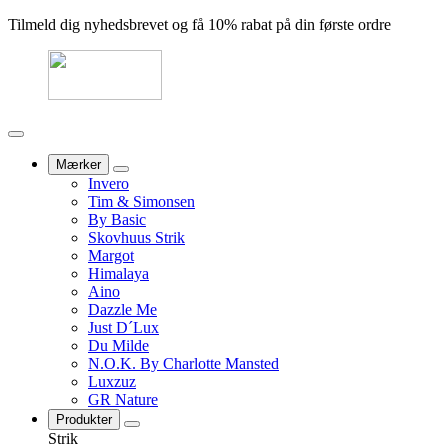
Tilmeld dig nyhedsbrevet og få 10% rabat på din første ordre
Mærker
Invero
Tim & Simonsen
By Basic
Skovhuus Strik
Margot
Himalaya
Aino
Dazzle Me
Just D´Lux
Du Milde
N.O.K. By Charlotte Mansted
Luxzuz
GR Nature
Produkter
Strik