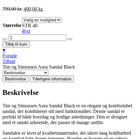
Den
Den
799,00
kr.
400,00
kr.
oprindelige
aktuelle
pris
pris
Størrelse
var:
er:
STR 40
799,00 kr..
400,00 kr..
Ryd
Tim
og
Tilføj til kurv
Simonsen
♥︎
Aura
Forside
Sandal
Tilbud
Black
Tim og Simonsen Aura Sandal Black
antal
Beskrivelse
Yderligere information
Beskrivelse
Tim og Simonsen Aura Sandal Black er en elegant og komfortabel
sandal, der kombinerer stil med funktionalitet. Denne sandal er
perfekt til både hverdag og festlige anledninger. Den er designet
med et smukt udseende, der passer til mange outfits.
Sandalen er lavet af kvalitetsmaterialer, der sikrer lang holdbarhed
og komfort hele dagen igennem. Bunden er bygget på en robust