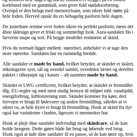
korkbund med en gummisål, som giver fuld stødabsorbering.
Ovenpå er den belagt med memoryfoam, som sikrer fuld støtte på
hele foden. Herved opnår du en behagelig pasform hele dagen.
De justerbare remme over foden sikrer en perfekt pasform, mens det
åbne tådesign giver et friskt og sommerligt look. Aura-sandalen fås i
farverne taupe og sort. På begge modeller remmene af skind.
Hvis du normalt ligger mellem størrelser, anbefaler vi at tage den
store størrelse. Sandalen har en rummelig bredde.
Alle sandaler er
made by hand,
hvilket betyder, at skindet er skåret,
stikningerne syet, sål og overdel samlet, overdelen læstet og derefter
pakket i silkepapir og i kasser – alt sammen
made by hand.
Skindet er LWG certificeret, hvilket betyder, at skindet er fremstillet
iflg. EU-regler og med mest mulig hensyn til miljøet mht. vandspild,
energiforbrug, luftforurening mm. Skindet kommer fra køer, deri
forvejen er brugt til fødevarer og anden fremstilling, således at vi
sikrer os, at hele dyret er brugt til fremstilling. Husk at skind fra dyr
også har variationer i huden, ligesom vi mennesker har.
Husk at pleje dine sandaler indvendigt med
skindcare
, så de kan
holde længere. Dette gøres både før brug og løbende ved brug.
Husk også at lade dine sandaler få en pause, så de kan tørre op, hvis