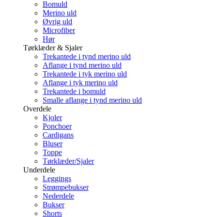
Bomuld
Merino uld
Øvrig uld
Microfiber
Hør
Tørklæder & Sjaler
Trekantede i tynd merino uld
Aflange i tynd merino uld
Trekantede i tyk merino uld
Aflange i tyk merino uld
Trekantede i bomuld
Smalle aflange i tynd merino uld
Overdele
Kjoler
Ponchoer
Cardigans
Bluser
Toppe
Tørklæder/Sjaler
Underdele
Leggings
Strømpebukser
Nederdele
Bukser
Shorts