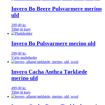
Invero Bo Beere Pulsvarmere merino
uld
299,00
kr.
Tilføj til kurv
Invero Bo Pulsvarmere merino uld
299,00
kr.
Dette
Vælg muligheder
vare
har
flere
Invero Cacha Anthra Tørklæde
varianter.
merino uld
Mulighederne
kan
vælges
499,00
kr.
på
Tilføj til kurv
varesiden