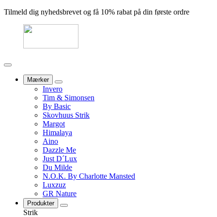
Tilmeld dig nyhedsbrevet og få 10% rabat på din første ordre
Mærker
Invero
Tim & Simonsen
By Basic
Skovhuus Strik
Margot
Himalaya
Aino
Dazzle Me
Just D´Lux
Du Milde
N.O.K. By Charlotte Mansted
Luxzuz
GR Nature
Produkter
Strik