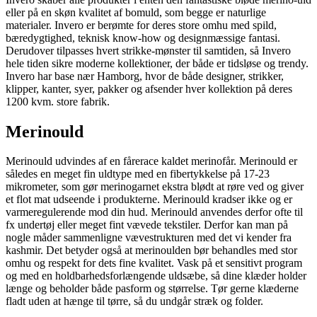
eller på en skøn kvalitet af bomuld, som begge er naturlige
materialer. Invero er berømte for deres store omhu med spild,
bæredygtighed, teknisk know-how og designmæssige fantasi.
Derudover tilpasses hvert strikke-mønster til samtiden, så Invero
hele tiden sikre moderne kollektioner, der både er tidsløse og trendy.
Invero har base nær Hamborg, hvor de både designer, strikker,
klipper, kanter, syer, pakker og afsender hver kollektion på deres
1200 kvm. store fabrik.
Merinould
Merinould udvindes af en fårerace kaldet merinofår. Merinould er
således en meget fin uldtype med en fibertykkelse på 17-23
mikrometer, som gør merinogarnet ekstra blødt at røre ved og giver
et flot mat udseende i produkterne. Merinould kradser ikke og er
varmeregulerende mod din hud. Merinould anvendes derfor ofte til
fx undertøj eller meget fint vævede tekstiler. Derfor kan man på
nogle måder sammenligne vævestrukturen med det vi kender fra
kashmir. Det betyder også at merinoulden bør behandles med stor
omhu og respekt for dets fine kvalitet. Vask på et sensitivt program
og med en holdbarhedsforlængende uldsæbe, så dine klæder holder
længe og beholder både pasform og størrelse. Tør gerne klæderne
fladt uden at hænge til tørre, så du undgår stræk og folder.