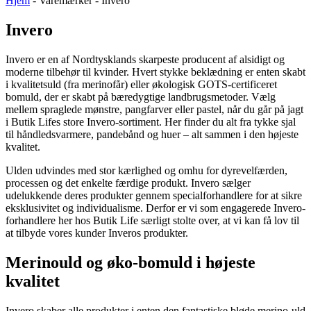
Hjem
-
Varemærker
-
Invero
Invero
Invero er en af Nordtysklands skarpeste producent af alsidigt og
moderne tilbehør til kvinder. Hvert stykke beklædning er enten skabt
i kvalitetsuld (fra merinofår) eller økologisk GOTS-certificeret
bomuld, der er skabt på bæredygtige landbrugsmetoder. Vælg
mellem spraglede mønstre, pangfarver eller pastel, når du går på jagt
i Butik Lifes store Invero-sortiment. Her finder du alt fra tykke sjal
til håndledsvarmere, pandebånd og huer – alt sammen i den højeste
kvalitet.
Ulden udvindes med stor kærlighed og omhu for dyrevelfærden,
processen og det enkelte færdige produkt. Invero sælger
udelukkende deres produkter gennem specialforhandlere for at sikre
eksklusivitet og individualisme. Derfor er vi som engagerede Invero-
forhandlere her hos Butik Life særligt stolte over, at vi kan få lov til
at tilbyde vores kunder Inveros produkter.
Merinould og øko-bomuld i højeste
kvalitet
Invero skaber alle produkter i enten den fantastiske bløde merino-uld