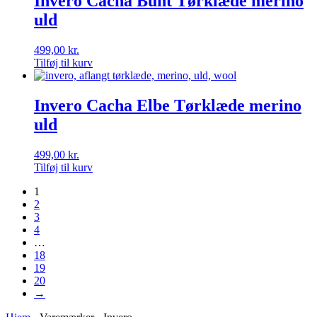
Invero Cacha Bunt Tørklæde merino
uld
499,00
kr.
Tilføj til kurv
Invero Cacha Elbe Tørklæde merino
uld
499,00
kr.
Tilføj til kurv
1
2
3
4
…
18
19
20
→