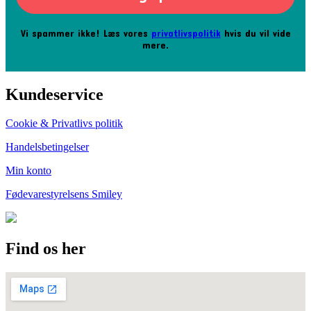
Vi spammer ikke! Læs vores
privatlivspolitik
hvis du vil vide
mere.
Kundeservice
Cookie & Privatlivs politik
Handelsbetingelser
Min konto
Fødevarestyrelsens Smiley
Find os her