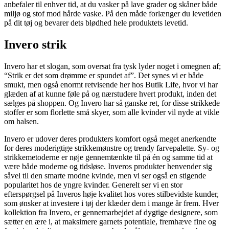
anbefaler til enhver tid, at du vasker på lave grader og skåner både
miljø og stof mod hårde vaske. På den måde forlænger du levetiden
på dit tøj og bevarer dets blødhed hele produktets levetid.
Invero strik
Invero har et slogan, som oversat fra tysk lyder noget i omegnen af;
“Strik er det som drømme er spundet af”. Det synes vi er både
smukt, men også enormt retvisende her hos Butik Life, hvor vi har
glæden af at kunne føle på og nærstudere hvert produkt, inden det
sælges på shoppen. Og Invero har så ganske ret, for disse strikkede
stoffer er som florlette små skyer, som alle kvinder vil nyde at vikle
om halsen.
Invero er udover deres produkters komfort også meget anerkendte
for deres moderigtige strikkemønstre og trendy farvepalette. Sy- og
strikkemetoderne er nøje gennemtænkte til på én og samme tid at
være både moderne og tidsløse. Inveros produkter henvender sig
såvel til den smarte modne kvinde, men vi ser også en stigende
popularitet hos de yngre kvinder. Generelt ser vi en stor
efterspørgsel på Inveros høje kvalitet hos vores stilbevidste kunder,
som ønsker at investere i tøj der klæder dem i mange år frem. Hver
kollektion fra Invero, er gennemarbejdet af dygtige designere, som
sætter en ære i, at maksimere garnets potentiale, fremhæve fine og