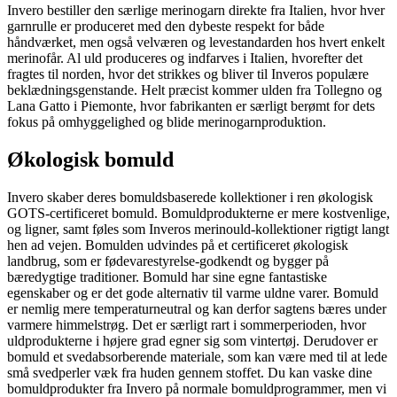
Invero bestiller den særlige merinogarn direkte fra Italien, hvor hver
garnrulle er produceret med den dybeste respekt for både
håndværket, men også velværen og levestandarden hos hvert enkelt
merinofår. Al uld produceres og indfarves i Italien, hvorefter det
fragtes til norden, hvor det strikkes og bliver til Inveros populære
beklædningsgenstande. Helt præcist kommer ulden fra Tollegno og
Lana Gatto i Piemonte, hvor fabrikanten er særligt berømt for dets
fokus på omhyggelighed og blide merinogarnproduktion.
Økologisk bomuld
Invero skaber deres bomuldsbaserede kollektioner i ren økologisk
GOTS-certificeret bomuld. Bomuldprodukterne er mere kostvenlige,
og ligner, samt føles som Inveros merinould-kollektioner rigtigt langt
hen ad vejen. Bomulden udvindes på et certificeret økologisk
landbrug, som er fødevarestyrelse-godkendt og bygger på
bæredygtige traditioner. Bomuld har sine egne fantastiske
egenskaber og er det gode alternativ til varme uldne varer. Bomuld
er nemlig mere temperaturneutral og kan derfor sagtens bæres under
varmere himmelstrøg. Det er særligt rart i sommerperioden, hvor
uldprodukterne i højere grad egner sig som vintertøj. Derudover er
bomuld et svedabsorberende materiale, som kan være med til at lede
små svedperler væk fra huden gennem stoffet. Du kan vaske dine
bomuldprodukter fra Invero på normale bomuldprogrammer, men vi